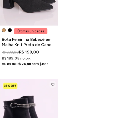
Últimas unidades
Bota Feminina Bebecê em
Malha Knit Preta de Cano
Curto
R$ 199,00
R$ 239,90
R$ 189,05
no pix
ou
sem juros
8x de R$ 24,88
35% OFF