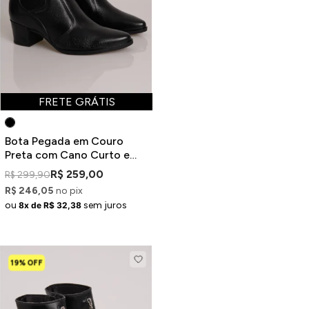
FRETE GRÁTIS
Bota Pegada em Couro
Preta com Cano Curto e
Bico Fino
R$ 259,00
R$ 299,90
R$ 246,05
no pix
ou
sem juros
8x de R$ 32,38
19% OFF