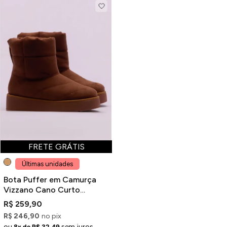
FRETE GRÁTIS
Últimas unidades
Bota Puffer em Camurça
Vizzano Cano Curto
Marrom
R$ 259,90
R$ 246,90
no pix
ou
sem juros
8x de R$ 32,49