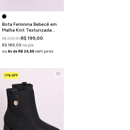
Bota Feminina Bebecê em
Malha Knit Texturizada
Cano Curto Preta
R$ 199,00
R$ 229,90
R$ 189,05
no pix
ou
sem juros
8x de R$ 24,88
17% OFF