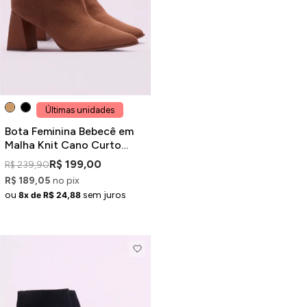
Jaquetas
Jaquetas
a
al
Últimas unidades
Conjunto
Bota Feminina Bebecê em
Malha Knit Cano Curto
Caramelo
R$ 199,00
R$ 239,90
R$ 189,05
no pix
a
ou
sem juros
8x de R$ 24,88