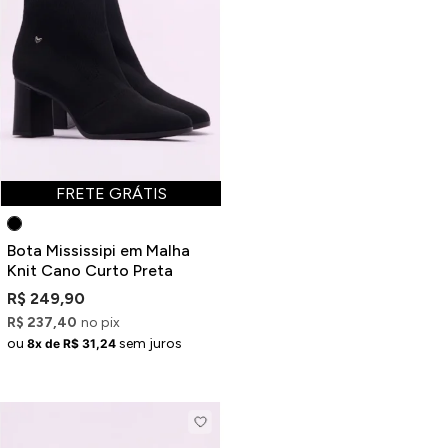
ermudas
 Macacões
FRETE GRÁTIS
Bota Mississipi em Malha
Knit Cano Curto Preta
R$ 249,90
R$ 237,40
no pix
ou
sem juros
8x de R$ 31,24