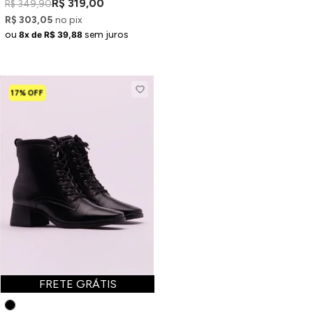
R$ 319,00
R$ 349,90
R$ 303,05
no pix
ou
sem juros
8x de R$ 39,88
17% OFF
FRETE GRÁTIS