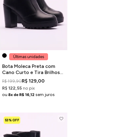
Últimas unidades
Bota Moleca Preta com
Cano Curto e Tira Brilhosa
Tratorada
R$ 129,00
R$ 199,90
R$ 122,55
no pix
ou
sem juros
8x de R$ 16,12
53% OFF