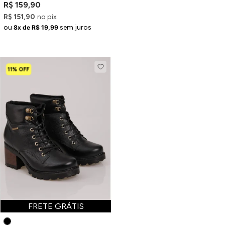
Trekking Monttana
R$ 159,90
Adventure em PU Preto
R$ 151,90
no pix
ou
sem juros
8x de R$ 19,99
11% OFF
FRETE GRÁTIS