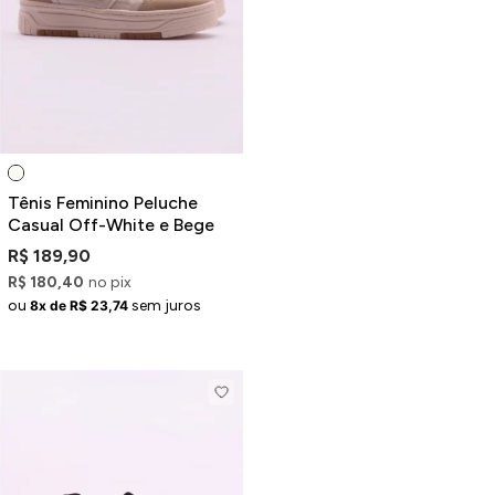
Jaquetas
Jaquetas
a
al
Conjunto
Tênis Feminino Peluche
Casual Off-White e Bege
R$ 189,90
R$ 180,40
no pix
a
ou
sem juros
8x de R$ 23,74