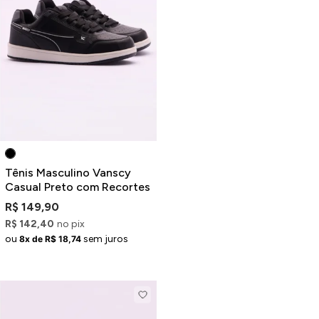
ermudas
 Macacões
Tênis Masculino Vanscy
Casual Preto com Recortes
R$ 149,90
R$ 142,40
no pix
ou
sem juros
8x de R$ 18,74