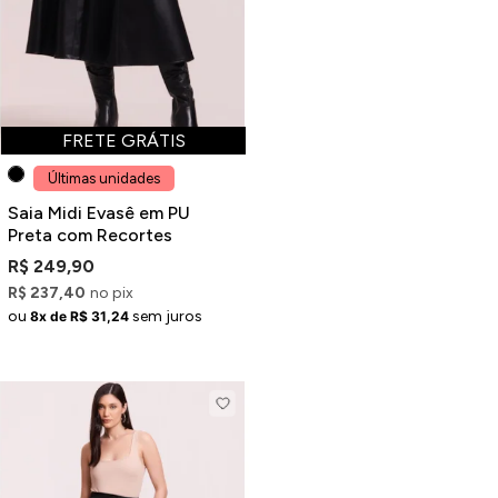
Jaquetas
Jaquetas
a
FRETE GRÁTIS
al
Últimas unidades
Conjunto
Saia Midi Evasê em PU
Preta com Recortes
R$ 249,90
R$ 237,40
no pix
a
ou
sem juros
8x de R$ 31,24