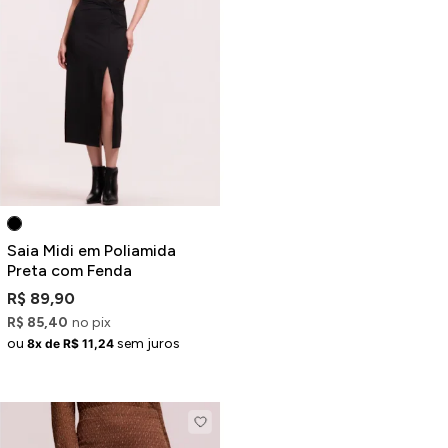
ermudas
 Macacões
Saia Midi em Poliamida
Preta com Fenda
R$ 89,90
R$ 85,40
no pix
ou
sem juros
8x de R$ 11,24