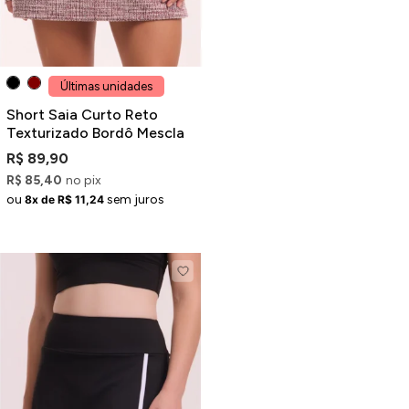
Últimas unidades
Short Saia Curto Reto
Texturizado Bordô Mescla
R$ 89,90
R$ 85,40
no pix
ou
sem juros
8x de R$ 11,24