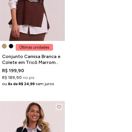
Jaquetas
Jaquetas
a
al
Últimas unidades
Conjunto
Conjunto Camisa Branca e
Colete em Tricô Marrom
com Cinto em PU
R$ 199,90
R$ 189,90
no pix
a
ou
sem juros
8x de R$ 24,99