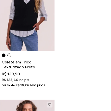
ermudas
 Macacões
Colete em Tricô
Texturizado Preto
R$ 129,90
R$ 123,40
no pix
ou
sem juros
8x de R$ 16,24