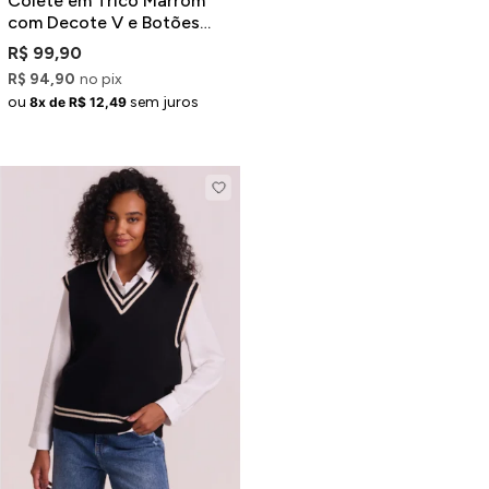
Colete em Tricô Marrom
com Decote V e Botões
Dourados
R$ 99,90
R$ 94,90
no pix
ou
sem juros
8x de R$ 12,49