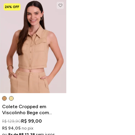
24% OFF
Colete Cropped em
Viscolinho Bege com
Costuras Contrastantes
R$ 99,00
R$ 129,90
R$ 94,05
no pix
ou
sem juros
8x de R$ 12,38