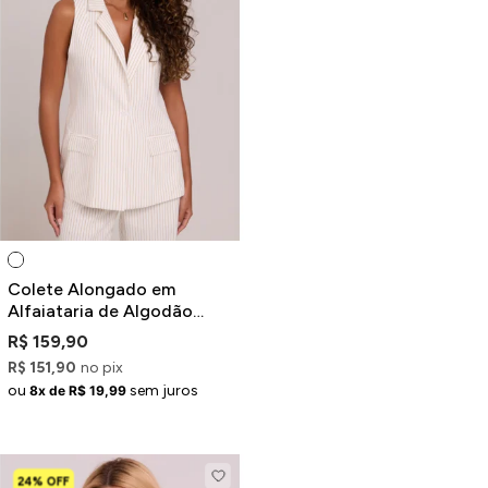
Colete Alongado em
Alfaiataria de Algodão
Listrado Off-White e Bege
R$ 159,90
R$ 151,90
no pix
ou
sem juros
8x de R$ 19,99
24% OFF