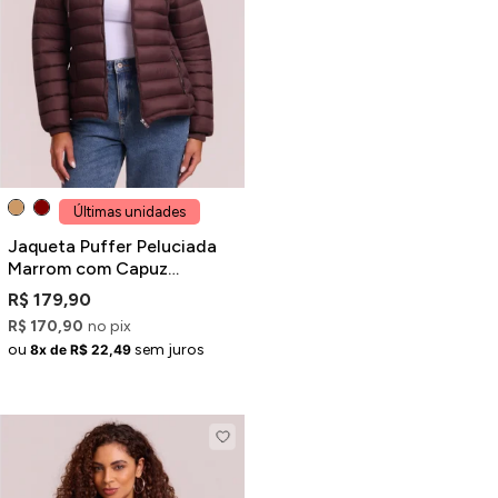
Últimas unidades
Jaqueta Puffer Peluciada
Marrom com Capuz
Removível
R$ 179,90
R$ 170,90
no pix
ou
sem juros
8x de R$ 22,49