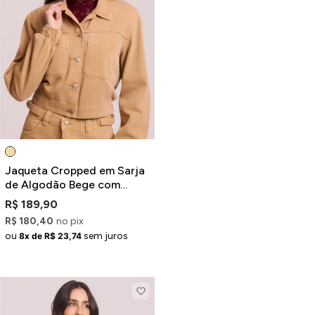
ermudas
 Macacões
Jaqueta Cropped em Sarja
de Algodão Bege com
Recortes
R$ 189,90
R$ 180,40
no pix
ou
sem juros
8x de R$ 23,74