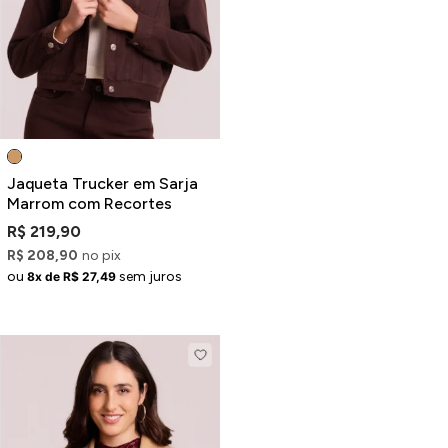
Jaquetas
Jaquetas
a
al
Conjunto
Jaqueta Trucker em Sarja
Marrom com Recortes
R$ 219,90
R$ 208,90
no pix
a
ou
sem juros
8x de R$ 27,49