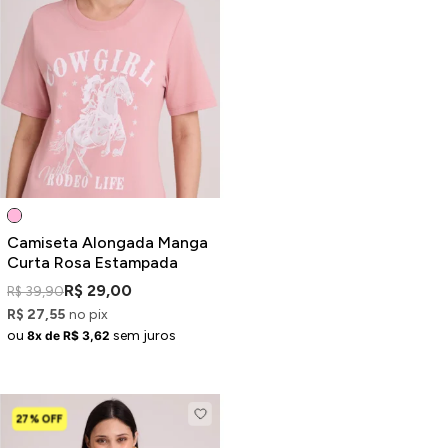
ermudas
 Macacões
Camiseta Alongada Manga
Curta Rosa Estampada
R$ 29,00
R$ 39,90
R$ 27,55
no pix
ou
sem juros
8x de R$ 3,62
27% OFF