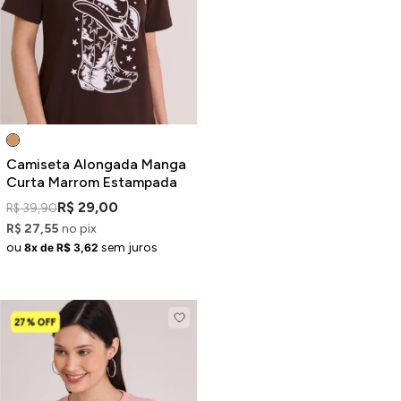
Jaquetas
Jaquetas
a
al
Conjunto
Camiseta Alongada Manga
Curta Marrom Estampada
R$ 29,00
R$ 39,90
R$ 27,55
no pix
a
ou
sem juros
8x de R$ 3,62
27% OFF