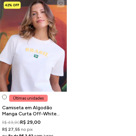
42% OFF
Últimas unidades
Camiseta em Algodão
Manga Curta Off-White
Estampa Brasil
R$ 29,00
R$ 49,90
R$ 27,55
no pix
ou
sem juros
8x de R$ 3,62