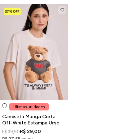
27% OFF
Últimas unidades
Camiseta Manga Curta
Off-White Estampa Urso
R$ 29,00
R$ 39,90
R$ 27,55
no pix