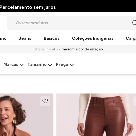
Parcelamento sem juros
ino
Jeans
Básicos
Coleções Indígenas
Calç
página inicial
marrom a cor da estação
Marcas
Tamanho
Preço