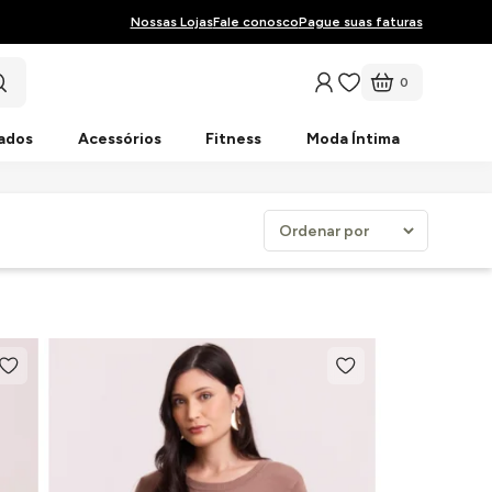
Nossas Lojas
Fale conosco
Pague suas faturas
0
ados
Acessórios
Fitness
Moda Íntima