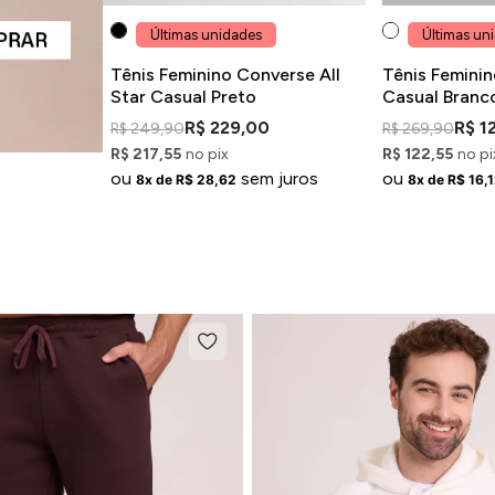
Últimas unidades
Últimas un
Tênis Feminino Converse All
Tênis Feminin
Star Casual Preto
Casual Branc
R$ 229,00
R$ 1
R$ 249,90
R$ 269,90
R$ 217,55
no pix
R$ 122,55
no pi
ou
sem juros
ou
8x de R$ 28,62
8x de R$ 16,