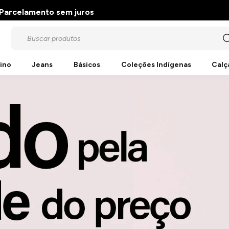
Parcelamento sem juros
ino
Jeans
Básicos
Coleções Indígenas
Calç