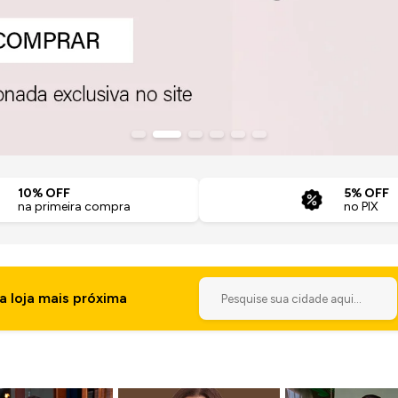
10% OFF
5% OFF
na primeira compra
no PIX
a loja mais próxima