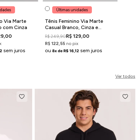
idades
Últimas unidades
o Via Marte
Tênis Feminino Via Marte
o com Cinza
Casual Branco, Cinza e
Prateado
29,00
R$ 129,00
R$ 249,90
x
R$ 122,55
no pix
sem juros
ou
sem juros
12
8x de R$ 16,12
Ver todos