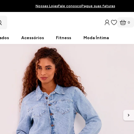
Nossas Lojas
Fale conosco
Pague suas faturas
0
ados
Acessórios
Fitness
Moda Íntima