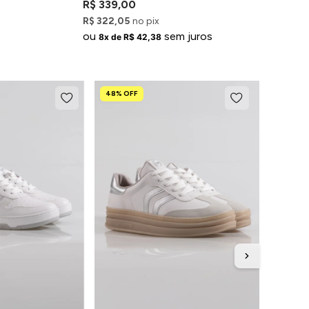
R$ 339,00
R$ 322,05
no pix
ou
sem juros
8x de R$ 42,38
48% OFF
45% OFF
Últ
Tênis F
Casual
R$ 289,
R$ 151,0
ou
8x de