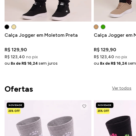
Calça Jogger em Moletom Preta
Calça Jogger em 
R$ 129,90
R$ 129,90
R$ 123,40
no pix
R$ 123,40
no pix
ou
sem juros
ou
sem
8x de R$ 16,24
8x de R$ 16,24
Ofertas
Ver todos
NOVIDADE
NOVIDADE
25% OFF
25% OFF