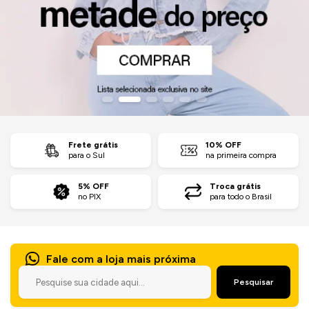
Jaquetas
Jaquetas
a
al
Conjunto
Frete grátis
10% OFF
para o Sul
na primeira compra
a
5% OFF
Troca grátis
no PIX
para todo o Brasil
Fale com a loja mais próxima
Pesquisar