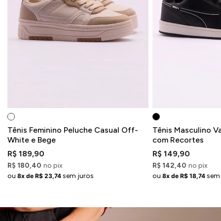
Tênis Feminino Peluche Casual Off-
Tênis Masculino V
White e Bege
com Recortes
R$ 189,90
R$ 149,90
R$ 180,40
no pix
R$ 142,40
no pix
ou
sem juros
ou
sem 
8x de R$ 23,74
8x de R$ 18,74