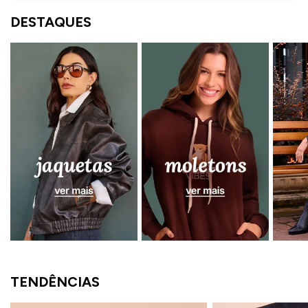
ermudas
DESTAQUES
 Macacões
TENDÊNCIAS