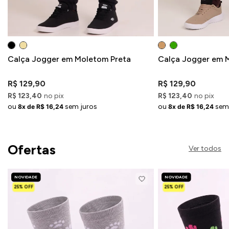
Calça Jogger em Moletom Preta
Calça Jogger em 
R$ 129,90
R$ 129,90
R$ 123,40
no pix
R$ 123,40
no pix
ou
sem juros
ou
sem
8x de R$ 16,24
8x de R$ 16,24
Ofertas
Ver todos
NOVIDADE
NOVIDADE
25% OFF
25% OFF