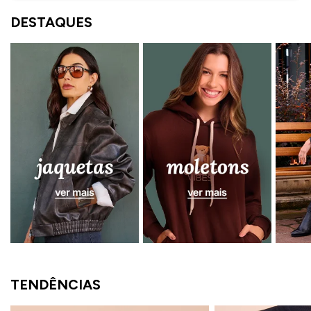
ermudas
DESTAQUES
 Macacões
TENDÊNCIAS