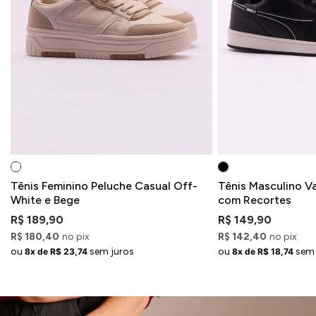
Tênis Feminino Peluche Casual Off-
Tênis Masculino V
White e Bege
com Recortes
R$ 189,90
R$ 149,90
R$ 180,40
no pix
R$ 142,40
no pix
ou
sem juros
ou
sem 
8x de R$ 23,74
8x de R$ 18,74