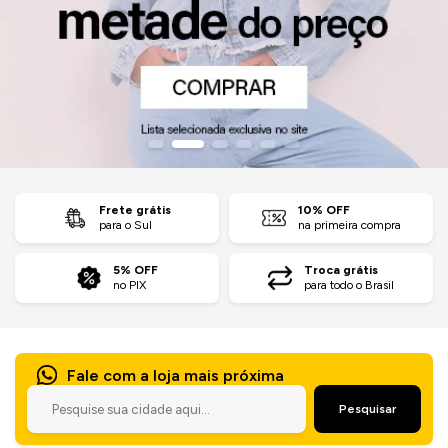
Jaquetas
Jaquetas
a
al
Conjunto
Frete grátis
10% OFF
para o Sul
na primeira compra
a
5% OFF
Troca grátis
no PIX
para todo o Brasil
Fale com a loja mais próxima
Pesquisar