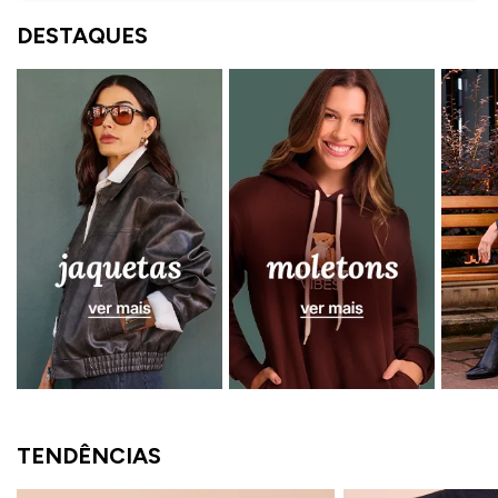
ermudas
DESTAQUES
 Macacões
TENDÊNCIAS