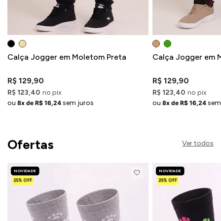
Calça Jogger em Moletom Preta
Calça Jogger em 
R$ 129,90
R$ 129,90
R$ 123,40
no pix
R$ 123,40
no pix
ou
sem juros
ou
sem
8x de R$ 16,24
8x de R$ 16,24
Ofertas
Ver todos
NOVIDADE
NOVIDADE
25% OFF
25% OFF