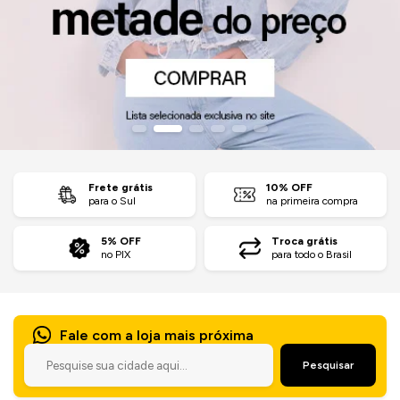
Jaquetas
Jaquetas
a
al
Conjunto
Frete grátis
10% OFF
para o Sul
na primeira compra
a
5% OFF
Troca grátis
no PIX
para todo o Brasil
Fale com a loja mais próxima
Pesquisar