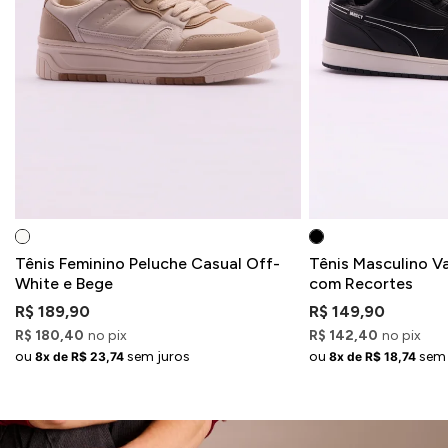
Tênis Feminino Peluche Casual Off-
Tênis Masculino V
White e Bege
com Recortes
R$ 189,90
R$ 149,90
R$ 180,40
no pix
R$ 142,40
no pix
ou
sem juros
ou
sem 
8x de R$ 23,74
8x de R$ 18,74